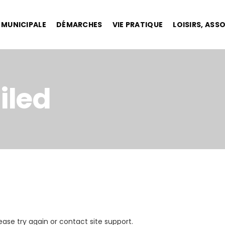
E MUNICIPALE
DÉMARCHES
VIE PRATIQUE
LOISIRS, ASS
iled
lease try again or contact site support.