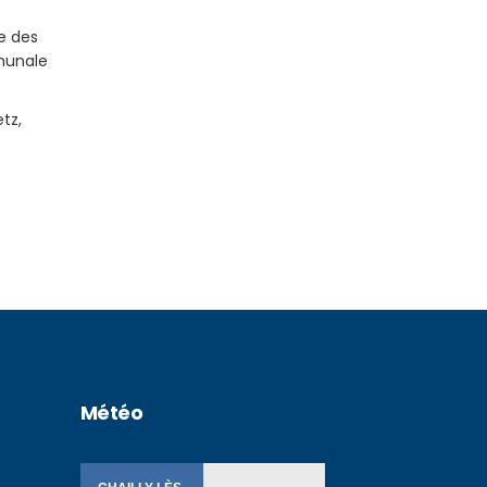
ie des
munale
tz,
Météo