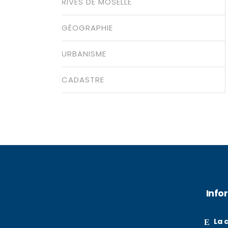
RIVES DE MOSELLE
GÉOGRAPHIE
URBANISME
CADASTRE
Info
La